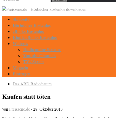
nach:
Startseite
Hörbücher Kostenlos
eBooks Kostenlos
Kindle eBooks Kostenlos
Weiteres
Radio online Streams
Youtube Channels
TV / Serien
Magazin
Eintragen
Das ARD Radiofeature
Kaufen statt töten
von
Freiszene.de
·
28. Oktober 2013