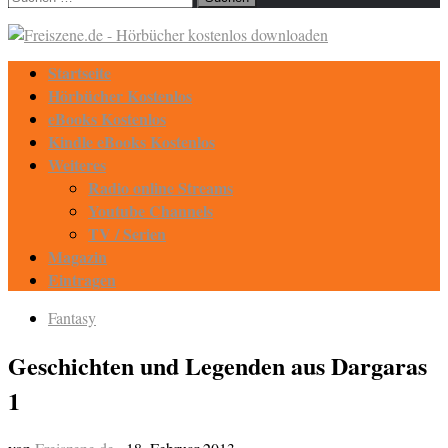
nach:
Startseite
Hörbücher Kostenlos
eBooks Kostenlos
Kindle eBooks Kostenlos
Weiteres
Radio online Streams
Youtube Channels
TV / Serien
Magazin
Eintragen
Fantasy
Geschichten und Legenden aus Dargaras
1