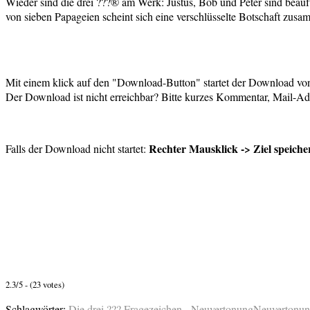
Wieder sind die drei ???® am Werk: Justus, Bob und Peter sind beauf
von sieben Papageien scheint sich eine verschlüsselte Botschaft zu
Mit einem klick auf den "Download-Button" startet der Download von
Der Download ist nicht erreichbar? Bitte kurzes Kommentar, Mail-Adr
Rechter Mausklick -> Ziel speiche
Falls der Download nicht startet:
2.3/5 - (23 votes)
Schlagwörter:
Die drei ??? Fragezeichen - Neuvertonung
Neuvertonu