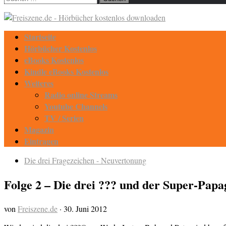
nach:
Startseite
Hörbücher Kostenlos
eBooks Kostenlos
Kindle eBooks Kostenlos
Weiteres
Radio online Streams
Youtube Channels
TV / Serien
Magazin
Eintragen
Die drei Fragezeichen - Neuvertonung
Folge 2 – Die drei ??? und der Super-Papa
von
Freiszene.de
·
30. Juni 2012