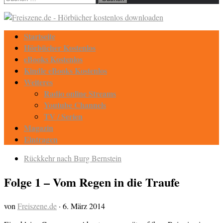
nach:
Startseite
Hörbücher Kostenlos
eBooks Kostenlos
Kindle eBooks Kostenlos
Weiteres
Radio online Streams
Youtube Channels
TV / Serien
Magazin
Eintragen
Rückkehr nach Burg Bernstein
Folge 1 – Vom Regen in die Traufe
von
Freiszene.de
·
6. März 2014