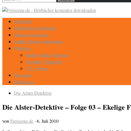
nach:
Startseite
Hörbücher Kostenlos
eBooks Kostenlos
Kindle eBooks Kostenlos
Weiteres
Radio online Streams
Youtube Channels
TV / Serien
Magazin
Eintragen
Die Alster-Detektive
Die Alster-Detektive – Folge 03 – Ekelige 
von
Freiszene.de
·
6. Juli 2010