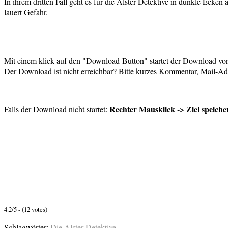
In ihrem dritten Fall geht es für die Alster-Detektive in dunkle Ecke
lauert Gefahr.
Mit einem klick auf den "Download-Button" startet der Download von 
Der Download ist nicht erreichbar? Bitte kurzes Kommentar, Mail-Adr
Rechter Mausklick -> Ziel speiche
Falls der Download nicht startet:
4.2/5 - (12 votes)
Schlagwörter:
Die Alster-Detektive