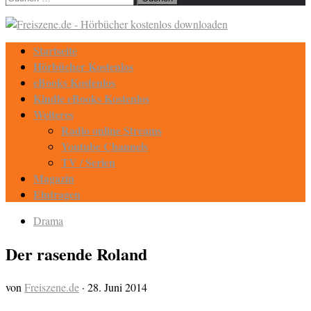
nach:
Startseite
Hörbücher Kostenlos
eBooks Kostenlos
Kindle eBooks Kostenlos
Weiteres
Radio online Streams
Youtube Channels
TV / Serien
Magazin
Eintragen
Drama
Der rasende Roland
von
Freiszene.de
·
28. Juni 2014