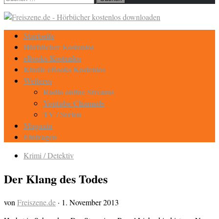
nach:
Startseite
Hörbücher Kostenlos
eBooks Kostenlos
Kindle eBooks Kostenlos
Weiteres
Radio online Streams
Youtube Channels
TV / Serien
Magazin
Eintragen
Krimi / Detektiv
Der Klang des Todes
von
Freiszene.de
·
1. November 2013