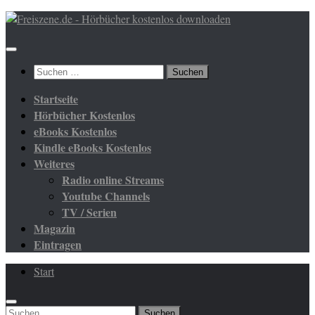
Zum
Inhalt
springen
Suchen
nach:
Startseite
Hörbücher Kostenlos
eBooks Kostenlos
Kindle eBooks Kostenlos
Weiteres
Radio online Streams
Youtube Channels
TV / Serien
Magazin
Eintragen
Start
Suchen