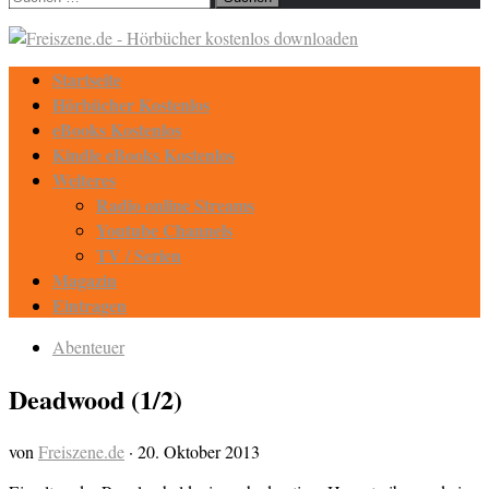
nach:
Startseite
Hörbücher Kostenlos
eBooks Kostenlos
Kindle eBooks Kostenlos
Weiteres
Radio online Streams
Youtube Channels
TV / Serien
Magazin
Eintragen
Abenteuer
Deadwood (1/2)
von
Freiszene.de
·
20. Oktober 2013