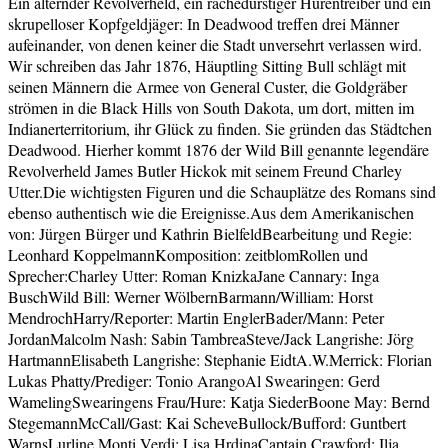
Ein alternder Revolverheld, ein rachedurstiger Hurentreiber und ein
skrupelloser Kopfgeldjäger: In Deadwood treffen drei Männer
aufeinander, von denen keiner die Stadt unversehrt verlassen wird.
Wir schreiben das Jahr 1876, Häuptling Sitting Bull schlägt mit
seinen Männern die Armee von General Custer, die Goldgräber
strömen in die Black Hills von South Dakota, um dort, mitten im
Indianerterritorium, ihr Glück zu finden. Sie gründen das Städtchen
Deadwood. Hierher kommt 1876 der Wild Bill genannte legendäre
Revolverheld James Butler Hickok mit seinem Freund Charley
Utter.Die wichtigsten Figuren und die Schauplätze des Romans sind
ebenso authentisch wie die Ereignisse.Aus dem Amerikanischen
von: Jürgen Bürger und Kathrin BielfeldBearbeitung und Regie:
Leonhard KoppelmannKomposition: zeitblomRollen und
Sprecher:Charley Utter: Roman KnizkaJane Cannary: Inga
BuschWild Bill: Werner WölbernBarmann/William: Horst
MendrochHarry/Reporter: Martin EnglerBader/Mann: Peter
JordanMalcolm Nash: Sabin TambreaSteve/Jack Langrishe: Jörg
HartmannElisabeth Langrishe: Stephanie EidtA.W.Merrick: Florian
Lukas Phatty/Prediger: Tonio ArangoAl Swearingen: Gerd
WamelingSwearingens Frau/Hure: Katja SiederBoone May: Bernd
StegemannMcCall/Gast: Kai ScheveBullock/Bufford: Guntbert
WarnsLurline Monti Verdi: Lisa HrdinaCaptain Crawford: Ilja