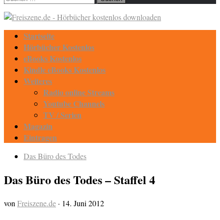
nach:
Startseite
Hörbücher Kostenlos
eBooks Kostenlos
Kindle eBooks Kostenlos
Weiteres
Radio online Streams
Youtube Channels
TV / Serien
Magazin
Eintragen
Das Büro des Todes
Das Büro des Todes – Staffel 4
von
Freiszene.de
·
14. Juni 2012