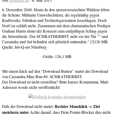
von
Freiszene.de
·
6. Mai 2013
6. Dezember 2040. Heute.In den sporenverseuchten Wäldern leben
die Schrate: Militante Umweltschützer, die regelmäßig gegen
Kraftwerke, Fabriken und Technologiezentren losschlagen. Doch
NorCon schläft nicht. Zusammen mit dem charismatischen Prediger
Graham Harris rüstet der Konzern zum endgültigen Schlag gegen
die Störenfriede. Der SCHRATHERBST steht vor der Tür "“ und
Cassandra und Sul befinden sich plötzlich mittendrin " [!]126 MB
Quelle: hör-Q-nst Nürnberg
Größe: 126,1 MB
Mit einem klick auf den "Download-Button" startet der Download
von Cassandra Mins Run #4: SCHRATHERBST.
Der Download ist nicht erreichbar? Bitte kurzes Kommentar, Mail-
Adressen werde nicht veröffentlicht!
Rechter Mausklick -> Ziel
Falls der Download nicht startet:
speichern unter
Achte darauf, dass Dein Popup-Blocker dies nicht