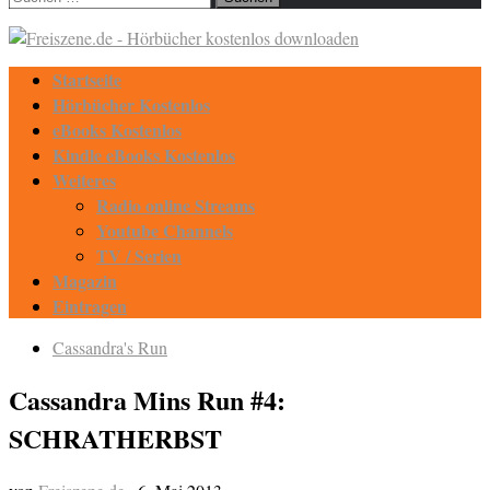
nach:
Startseite
Hörbücher Kostenlos
eBooks Kostenlos
Kindle eBooks Kostenlos
Weiteres
Radio online Streams
Youtube Channels
TV / Serien
Magazin
Eintragen
Cassandra's Run
Cassandra Mins Run #4:
SCHRATHERBST