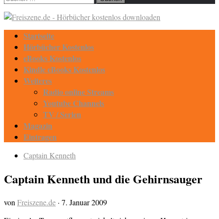
nach:
Startseite
Hörbücher Kostenlos
eBooks Kostenlos
Kindle eBooks Kostenlos
Weiteres
Radio online Streams
Youtube Channels
TV / Serien
Magazin
Eintragen
Captain Kenneth
Captain Kenneth und die Gehirnsauger
von
Freiszene.de
·
7. Januar 2009