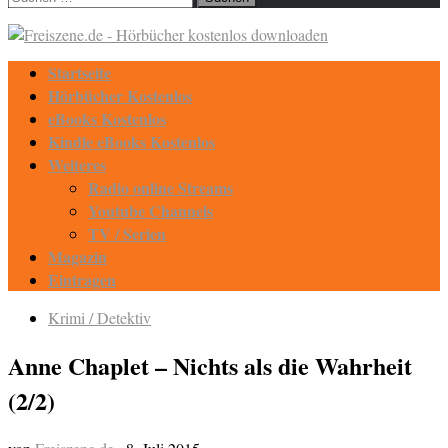
nach:
Startseite
Hörbücher Kostenlos
eBooks Kostenlos
Kindle eBooks Kostenlos
Weiteres
Radio online Streams
Youtube Channels
TV / Serien
Magazin
Eintragen
Krimi / Detektiv
Anne Chaplet – Nichts als die Wahrheit
(2/2)