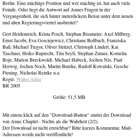
Berlin. Eine mächtige Position und wer mächtig ist, hat auch viele
Feinde. Oder liegt die Antwort auf Annes Fragen in der
Vergangenheit, die sich hinter meterdickem Beton unter dem neuen
und alten Regierungsviertel ausbreitet?
Gert Heidenreich, Krista Posch, Stephan Bissmeier, Axel Milberg,
Ernst Jacobi, Eva Gosciejewicz, Christiane Roßbach, Franziska
Ball, Michael Tregor, Oliver Stritzel, Christoph Lindert, Kai
Taschner, Heiko Ruprecht, Tim Seyfi, Stephan Zinner, Kornelia
Boje, Marion Breckwoldt, Michael Habeck, Jochen Nix, Paul
Herwig, Jochen Noch, Martin Butzke, Rudolf Kowalski, Gesche
Piening, Nicholas Reinke u.a.
Regie:
Walter Adler
BR 2005
Größe: 51,5 MB
Mit einem klick auf den "Download-Button" startet der Download
von Anne Chaplet - Nichts als die Wahrheit (2/2).
Der Download ist nicht erreichbar? Bitte kurzes Kommentar, Mail-
Adressen werde nicht veröffentlicht!