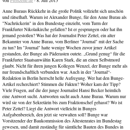
von
Freiszene.de
·
8. Juli 2015
Anne Buraus Rückkehr in die große Politik vollzieht sich unschön
und rätselhaft. Warum ist Alexander Bunge, für den Anne Burau als
"Nachrückerin" in den Bundestag einzieht, vom Turm der
Frankfurter Nikolaikirche gefallen? Ist er gesprungen oder hat ihn
jemand gestoßen? Was hat der Journalist Peter Zettel, ein alter
Bekannter von Anne Burau, vom Berliner "Journal" mit der Sache
zu tun? Im "Journal" hatte wenige Wochen zuvor jener Artikel
gestanden, der Bunge als Päderasten outete. „Grund genug“ für die
Frankfurter Staatsanwältin Karen Stark, die an einen Selbstmord
glaubt. Nicht für ihren jungen Kollegen Wenzel, der Bunge mehr als
nur freundschaftlich verbunden war. Auch in der "Journal“-
Redaktion in Berlin herrscht helle Aufregung. Wer hat den Bunge-
Artikel recherchiert? Stimmen die Fakten? Woher kam der Tipp?
Viele Fragen, auf die der junge Journalist Hansi Becker heimlich
eine Antwort sucht. Antworten sucht auch Anne Burau. Warum nur
wird sie von der Sekretärin bis zum Fraktionschef gehasst? Wo ist
Peter Zettel? Liegt die Antwort vielleicht in Bunges
Aufgabenbereich, den jetzt sie verwalten soll? Bunge war
Vorsitzender der Baukommission des Ältestenrates im Bundestag
gewesen, und damit zuständig für sämtliche Bauten des Bundes in