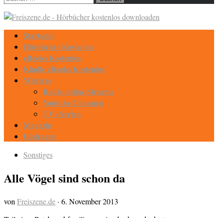
nach:
Startseite
Hörbücher Kostenlos
eBooks Kostenlos
Kindle eBooks Kostenlos
Weiteres
Radio online Streams
Youtube Channels
TV / Serien
Magazin
Eintragen
Sonstiges
Alle Vögel sind schon da
von
Freiszene.de
·
6. November 2013