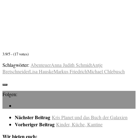
3.9/5 - (17 votes)
Schlagwörter:
Abenteuer
Anna Judith Schmidt
Antje
Bretschneider
Lisa Hauske
Markus Friedrich
Michael Chlebusch
Folgen:
Nächster Beitrag
Kris Planet und das Buch der Galaxien
Vorheriger Beitrag
Kinder, Küche, Kantine
Wir bieten euch: