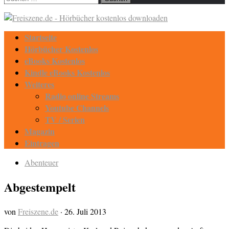
nach:
Startseite
Hörbücher Kostenlos
eBooks Kostenlos
Kindle eBooks Kostenlos
Weiteres
Radio online Streams
Youtube Channels
TV / Serien
Magazin
Eintragen
Abenteuer
Abgestempelt
von
Freiszene.de
·
26. Juli 2013